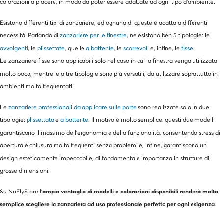
colorazioni a piacere, in modo da poter essere adattate ad ogni tipo d'ambiente.
Esistono differenti tipi di zanzariere, ed ognuna di queste è adatta a differenti
necessità. Parlando di
zanzariere per le finestre
, ne esistono ben 5 tipologie: le
avvolgenti
, le
plissettate
, quelle
a battente
, le
scorrevoli
e, infine, le
fisse
.
Le zanzariere fisse sono applicabili solo nel caso in cui la finestra venga utilizzata
molto poco, mentre le altre tipologie sono più versatili, da utilizzare soprattutto in
ambienti molto frequentati.
Le
zanzariere professionali da applicare sulle porte
sono realizzate solo in due
tipologie:
plissettata
e
a battente
. Il motivo è molto semplice: questi due modelli
garantiscono il massimo dell'ergonomia e della funzionalità, consentendo stress di
apertura e chiusura molto frequenti senza problemi e, infine, garantiscono un
design esteticamente impeccabile, di fondamentale importanza in strutture di
grosse dimensioni.
ampio ventaglio di modelli e colorazioni disponibili renderà molto
Su NoFlyStore l'
semplice scegliere la zanzariera ad uso professionale perfetto per ogni esigenza
.