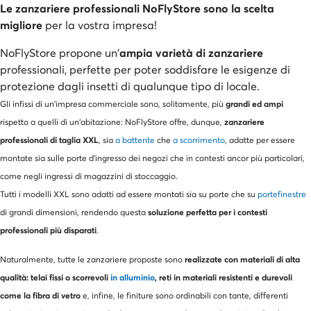
Le zanzariere professionali NoFlyStore sono la scelta
migliore
per la vostra impresa!
NoFlyStore propone un'
ampia varietà di zanzariere
professionali, perfette per poter soddisfare le esigenze di
protezione dagli insetti di qualunque tipo di locale.
grandi ed ampi
Gli infissi di un'impresa commerciale sono, solitamente, più
zanzariere
rispetto a quelli di un'abitazione: NoFlyStore offre, dunque,
professionali di taglia XXL
, sia
a battente
che
a scorrimento
, adatte per essere
montate sia sulle porte d'ingresso dei negozi che in contesti ancor più particolari,
come negli ingressi di magazzini di stoccaggio.
Tutti i modelli XXL sono adatti ad essere montati sia su porte che su
portefinestre
soluzione perfetta per i contesti
di grandi dimensioni, rendendo questa
professionali più disparati
.
realizzate con materiali di alta
Naturalmente, tutte le zanzariere proposte sono
qualità: telai fissi o scorrevoli
in alluminio
, reti in materiali resistenti e durevoli
come la fibra di vetro
e, infine, le finiture sono ordinabili con tante, differenti