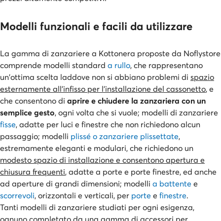
Modelli funzionali e facili da utilizzare
La gamma di zanzariere a Kottonera proposte da Noflystore
comprende modelli standard
a rullo
, che rappresentano
un'ottima scelta laddove non si abbiano problemi di
spazio
esternamente all'infisso per l'installazione del cassonetto
, e
che consentono di
aprire e chiudere la zanzariera con un
semplice gesto
, ogni volta che si vuole; modelli di zanzariere
fisse
,
adatte per luci e finestre che non richiedono alcun
passaggio; modelli
plissé o zanzariere plissettate
,
estremamente eleganti e modulari, che richiedono un
modesto spazio di installazione e consentono apertura e
chiusura frequenti
, adatte a porte e porte finestre, ed anche
ad aperture di grandi dimensioni; modelli
a battente
e
scorrevoli
, orizzontali e verticali, per
porte
e
finestre
.
Tanti modelli di zanzariere studiati per ogni esigenza,
ognuno completato da una gamma di accessori per