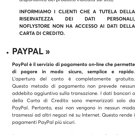
INFORMIAMO I CLIENTI CHE A TUTELA DELLA
RISERVATEZZA DEI DATI PERSONALI,
NOFLYSTORE NON HA ACCESSO AI DATI DELLA
CARTA DI CREDITO.
PAYPAL
»
PayPal è il servizio di pagamento on-line che permette
di pagare in modo sicuro, semplice e rapido
.
L'apertura del conto è completamente gratuita.
Questo metodo di pagamento non prevede nessun
addebito aggiuntivo sulla transazione. I dati bancari o
della Carta di Credito sono memorizzati solo da
PayPal. Pertanto, essi non vengono in nessun modo
trasmessi ad altri negozi né su Internet. Questo rende i
pagamenti PayPal più sicuri.