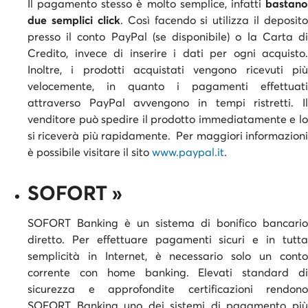
Il pagamento stesso è molto semplice, infatti
bastano
due semplici click
. Così facendo si utilizza il deposito
presso il conto PayPal (se disponibile) o la Carta di
Credito, invece di inserire i dati per ogni acquisto.
Inoltre, i prodotti acquistati vengono ricevuti più
velocemente, in quanto i pagamenti effettuati
attraverso PayPal avvengono in tempi ristretti. Il
venditore può spedire il prodotto immediatamente e lo
si riceverà più rapidamente. Per maggiori informazioni
è possibile visitare il sito
www.paypal.it
.
SOFORT
»
SOFORT Banking è un sistema di bonifico bancario
diretto. Per effettuare pagamenti sicuri e in tutta
semplicità in Internet, è necessario solo un conto
corrente con home banking. Elevati standard di
sicurezza e approfondite certificazioni rendono
SOFORT Banking uno dei sistemi di pagamento più