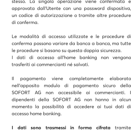
stesso. La singola operazione viene confermata e
approvata dall'Utente con una password dispositiva,
un codice di autorizzazione o tramite altre procedure
di conferma.
Le modalità di accesso utilizzate e le procedure di
conferma possono variare da banca a banca, ma tutte
le procedure si basano su questa doppia sicurezza.
I dati di accesso all'home banking non vengono
trasferiti ai commercianti né salvati.
Il pagamento viene completamente elaborato
nell’apposito modulo di pagamento sicuro della
SOFORT AG non accessibile ai commercianti. I
dipendenti della SOFORT AG non hanno in alcun
momento la possibilità di accedere ai tuoi dati di
accesso home banking.
I dati sono trasmessi in forma cifrata
tramit