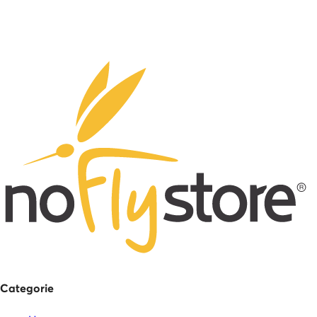
Categorie