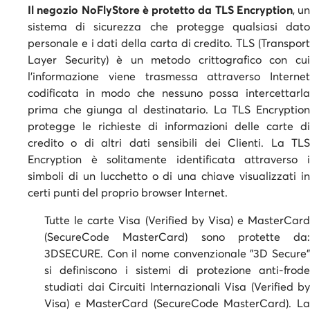
Il negozio NoFlyStore è protetto da TLS Encryption
, un
sistema di sicurezza che protegge qualsiasi dato
personale e i dati della carta di credito. TLS (Transport
Layer Security) è un metodo crittografico con cui
l’informazione viene trasmessa attraverso Internet
codificata in modo che nessuno possa intercettarla
prima che giunga al destinatario. La TLS Encryption
protegge le richieste di informazioni delle carte di
credito o di altri dati sensibili dei Clienti. La TLS
Encryption è solitamente identificata attraverso i
simboli di un lucchetto o di una chiave visualizzati in
certi punti del proprio browser Internet.
Tutte le carte Visa (Verified by Visa) e MasterCard
(SecureCode MasterCard) sono protette da:
3DSECURE. Con il nome convenzionale "3D Secure"
si definiscono i sistemi di protezione anti-frode
studiati dai Circuiti Internazionali Visa (Verified by
Visa) e MasterCard (SecureCode MasterCard). La