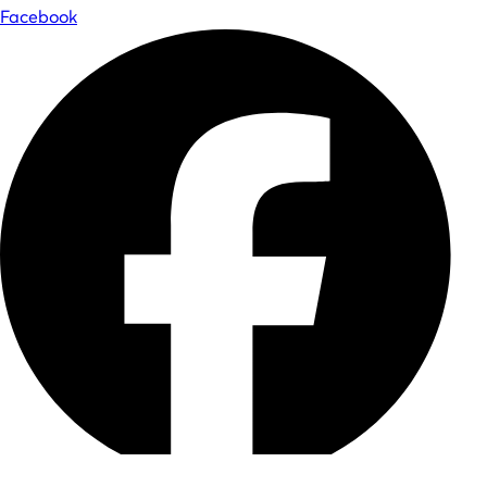
Facebook